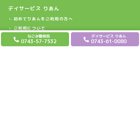
デイサービス りあん
初めてりあんをご利用の方へ
ご利用について
なごみ整骨院
デイサービス りあん
ご家族の皆様へ
0743-57-7532
0743-61-0080
なごみ整骨院
初めてなごみをご利用の方へ
保険適用施術
保険適用外施術
よくある質問
採用情報
お問い合わせ
プライバシーポリシー