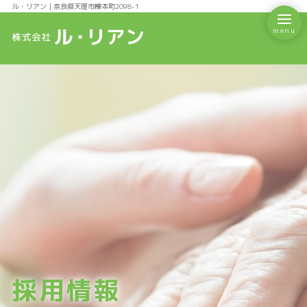
ル・リアン｜奈良県天理市櫟本町2098-1
会社案内
施設紹介
なごみ整骨院
初めての方へ
採用情報
デイサービス りあん